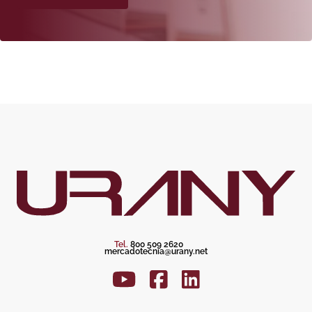
Tel.
800 509 2620
mercadotecnia@urany.net