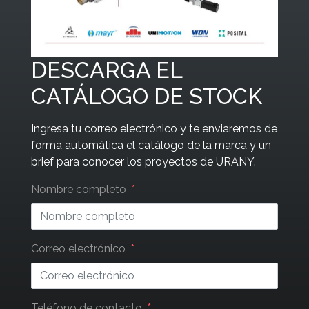
DESCARGA EL
CATÁLOGO DE STOCK
Ingresa tu correo electrónico y te enviaremos de
forma automática el catálogo de la marca y un
brief para conocer los proyectos de URANY.
Leave
Nombre completo
this
field
blank
Correo electrónico
Teléfono de contacto