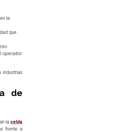
en la
idad que
eso.
al operador
 industrias
da de
ran la
celda
as frente a