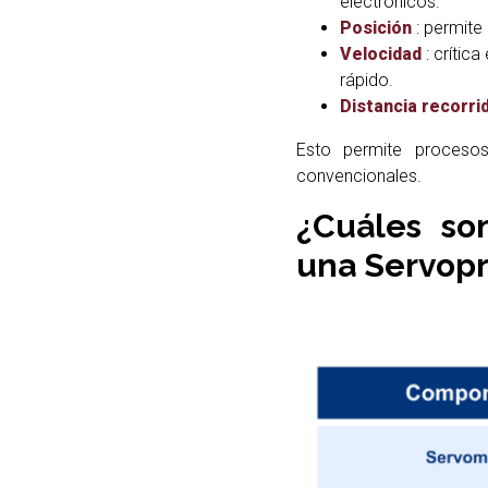
electrónicos.
Posición
: permite 
Velocidad
: crític
rápido.
Distancia recorri
Esto permite proceso
convencionales.
¿Cuáles so
una Servopr