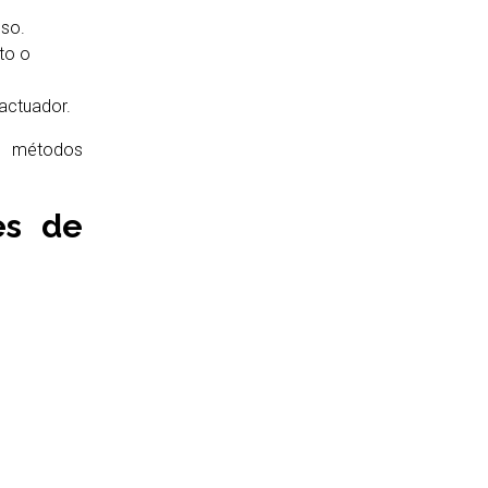
eso.
to o
actuador.
s métodos
es de