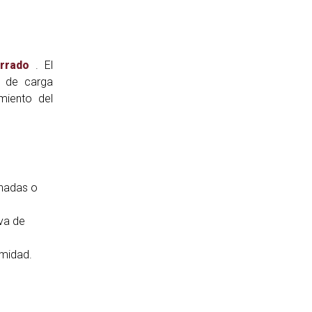
rrado
. El
a de carga
miento del
nadas o
iva de
rmidad.