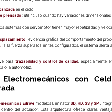
canzada
en el ciclo.
de prensado
: útil incluso cuando hay variaciones dimensionales 
los sistemas con servomotor tienen mayor repetibilidad y veloc
splazamiento
: evidencia gráfica del comportamiento del proc
s
: si la fuerza supera los límites configurados, el sistema alerta 
ave para
trazabilidad y control de calidad
, especialmente en
a o la automotriz.
 Electromecánicos con Cel
rada
romecánicos
Edrive
modelos Eliminator
SD, HD, SS y SP
, integ
dentro del actuador. Esta arquitectura ofrece claras ventaj