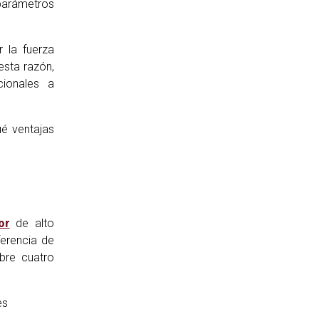
 parámetros
 la fuerza
esta razón,
cionales a
ué ventajas
or
de alto
ferencia de
bre cuatro
es