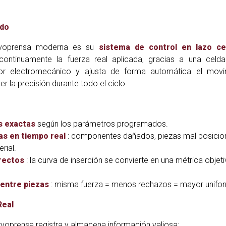
ado
rvoprensa moderna es su
sistema de control en lazo ce
continuamente la fuerza real aplicada, gracias a una celd
dor electromecánico y ajusta de forma automática el movi
 la precisión durante todo el ciclo.
s exactas
según los parámetros programados.
as en tiempo real
: componentes dañados, piezas mal posicio
rial.
rrectos
: la curva de inserción se convierte en una métrica objet
 entre piezas
: misma fuerza = menos rechazos = mayor unifo
Real
ervoprensa registra y almacena información valiosa: