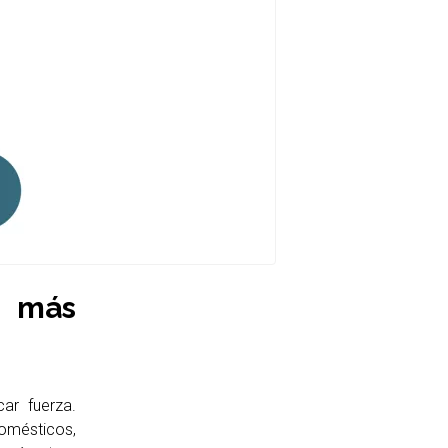
z más
ar fuerza.
omésticos,