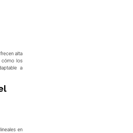
frecen alta
a cómo los
daptable a
el
lineales en