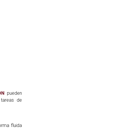
ON
pueden
 tareas de
rma fluida