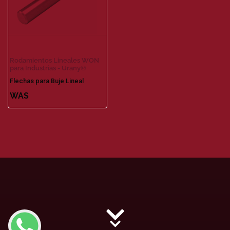
Rodamientos Lineales WON
para Industrias - Urany®
Flechas para Buje Lineal
WAS