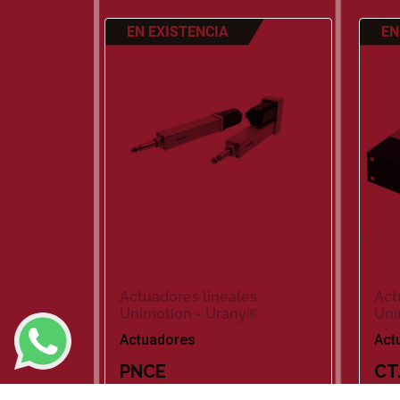
EN EXISTENCIA
EN
Actuadores lineales
Act
Unimotion - Urany®
Uni
Actuadores
Act
PNCE
CT