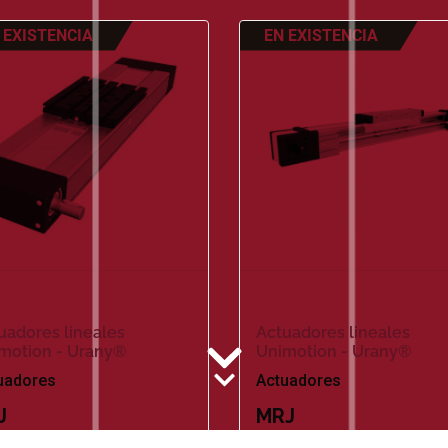
 EXISTENCIA
EN EXISTENCIA
uadores lineales
Actuadores lineales
motion - Urany®
Unimotion - Urany®
uadores
Actuadores
J
MRJ