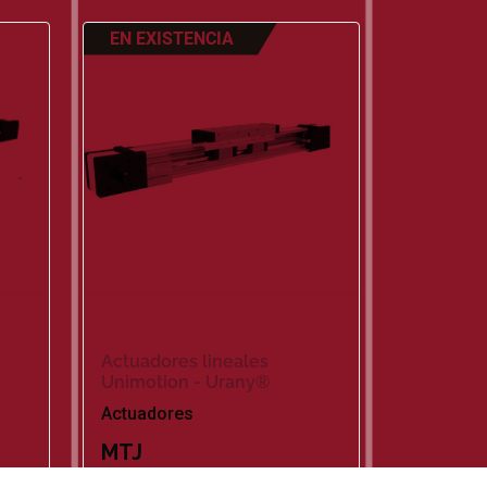
EN EXISTENCIA
Actuadores lineales
Unimotion - Urany®
Actuadores
MTJ