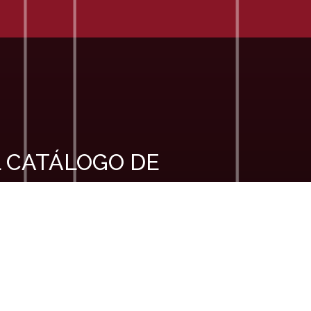
 CATÁLOGO DE
o y te enviaremos de forma automática
brief para conocer los proyectos de