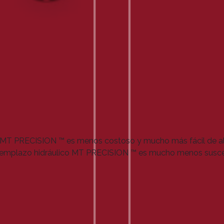
l MT PRECISION ™ es menos costoso y mucho más fácil de ali
el reemplazo hidráulico MT PRECISION ™ es mucho menos susce