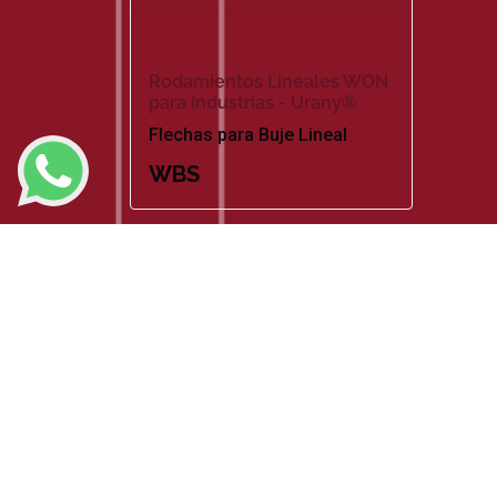
Rodamientos Lineales WON
para Industrias - Urany®
Flechas para Buje Lineal
WBS