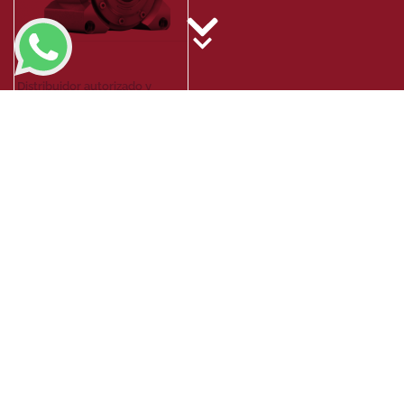
Distribuidor autorizado y
exclusivo Wittenstein en
México
Caja De Cambios De Gusano
NVS