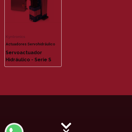
Kyntronics
Actuadores Servohidráulico
Servoactuador
Hidráulico - Serie S