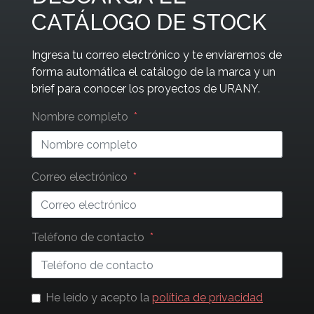
CATÁLOGO DE STOCK
Ingresa tu correo electrónico y te enviaremos de
forma automática el catálogo de la marca y un
brief para conocer los proyectos de URANY.
Leave
Nombre completo
this
field
blank
Correo electrónico
Teléfono de contacto
He leído y acepto la
política de privacidad