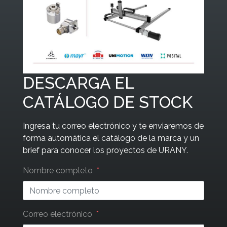
DESCARGA EL
CATÁLOGO DE STOCK
Ingresa tu correo electrónico y te enviaremos de
forma automática el catálogo de la marca y un
brief para conocer los proyectos de URANY.
Leave
Nombre completo
this
field
blank
Correo electrónico