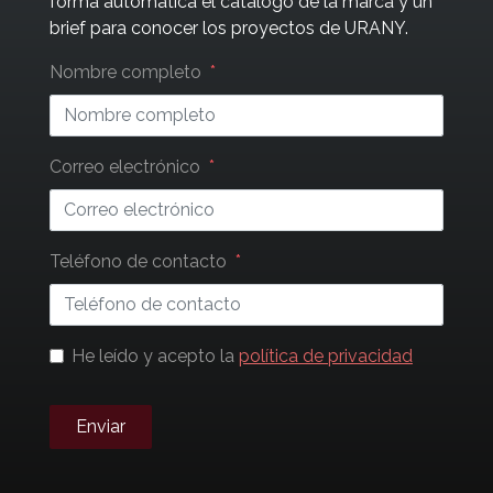
forma automática el catálogo de la marca y un
brief para conocer los proyectos de URANY.
Leave
Nombre completo
this
field
blank
Correo electrónico
Teléfono de contacto
He leído y acepto la
política de privacidad
Enviar