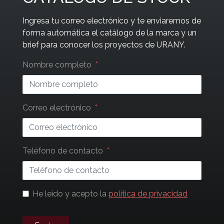
Ingresa tu correo electrónico y te enviaremos de
forma automática el catálogo de la marca y un
brief para conocer los proyectos de URANY.
Leave
Nombre completo
this
field
blank
Correo electrónico
Teléfono de contacto
He leído y acepto la
política de privacidad