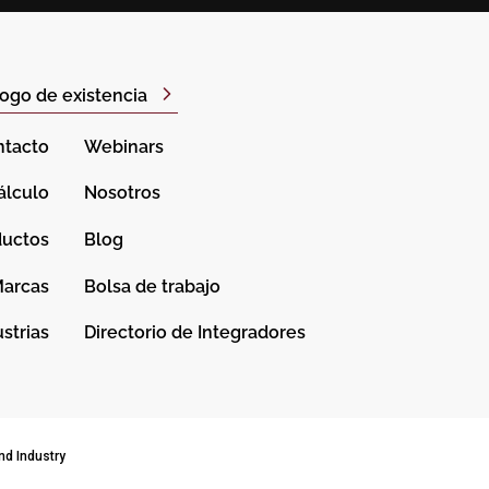
ogo de existencia
ntacto
Webinars
álculo
Nosotros
ductos
Blog
arcas
Bolsa de trabajo
strias
Directorio de Integradores
nd Industry