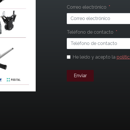
blank
Correo electrónico
Teléfono de contacto
He leído y acepto la
políti
Enviar