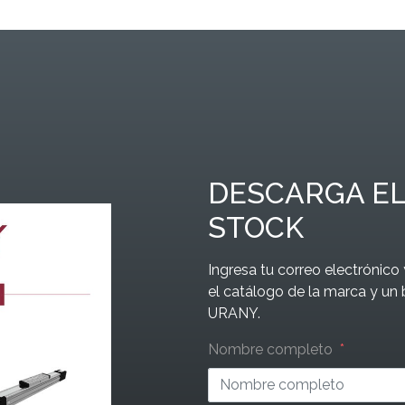
DESCARGA EL
STOCK
Ingresa tu correo electrónic
el catálogo de la marca y un 
URANY.
Leave
Nombre completo
this
field