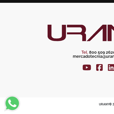
Tel.
800 509 262
mercadotecnia@uran
URANY© 20