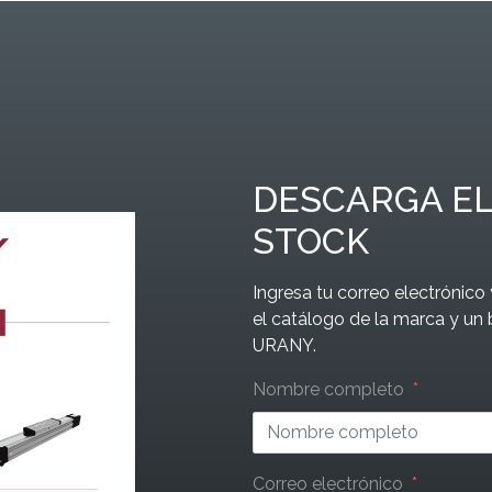
DESCARGA EL
STOCK
Ingresa tu correo electrónic
el catálogo de la marca y un 
URANY.
Leave
Nombre completo
this
field
blank
Correo electrónico