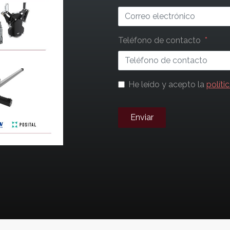
Teléfono de contacto
He leído y acepto la
políti
Enviar