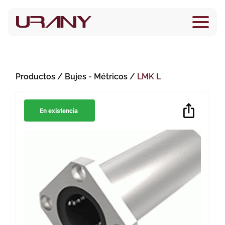
Productos
/
Bujes
- Métricos
/
LMK L
En existencia