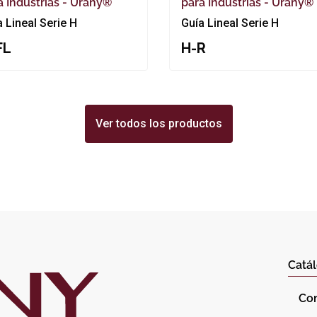
a Industrias - Urany®
para Industrias - Urany®
a Lineal Serie H
Guía Lineal Serie H
FL
H-R
Ver todos los productos
Catál
Co