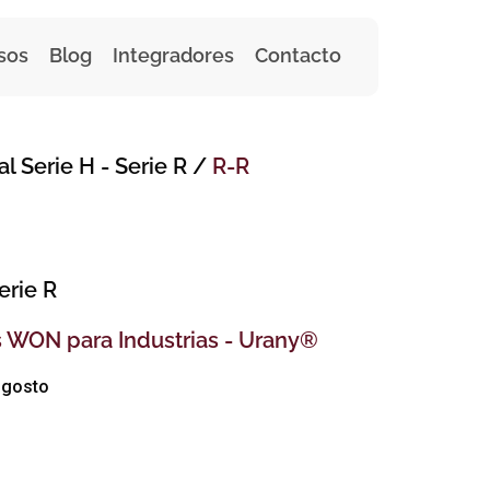
sos
Blog
Integradores
Contacto
al Serie H
- Serie R
/
R-R
erie R
 WON para Industrias - Urany®
angosto