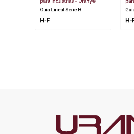
para Industrias - Urany®
par
Guía Lineal Serie H
Guí
H-F
H-