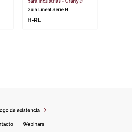
para Industrias - Urany®
Guía Lineal Serie H
H-RL
ogo de existencia
ntacto
Webinars