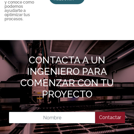
y conoce como
podemos
ayudarte a
optimizar tus
procesos.
CONTACTA A UN
INGENIERO PARA
COMENZAR CON TU
PROYECTO
Contactar