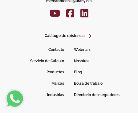
mercadotecnia@urany.net
Catálogo de existencia
Contacto
Webinars
Servicio de Cálculo
Nosotros
Productos
Blog
Marcas
Bolsa de trabajo
Industrias
Directorio de Integradores
URANY© 2026, Todos los derechos reservados
POLÍTICA DE PRIVACIDAD
Developed by Brand Industry