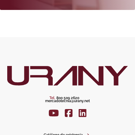
Tel.
800 509 2620
mercadotecnia@urany.net