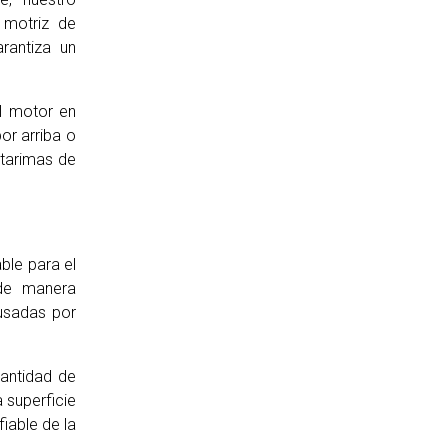
 motriz de
rantiza un
l motor en
por arriba o
 tarimas de
ble para el
 de manera
ausadas por
cantidad de
 superficie
iable de la