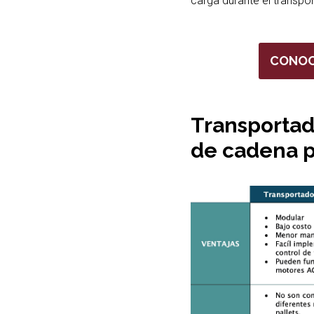
carga durante el transpor
CONOC
Transportad
de cadena p