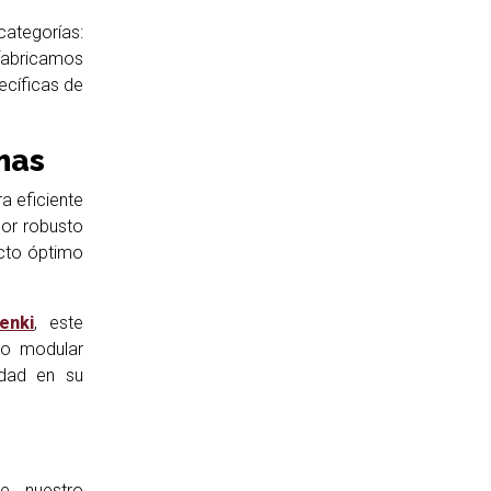
ategorías:
fabricamos
ecíficas de
mas
a eficiente
dor robusto
acto óptimo
enki
, este
ño modular
idad en su
e, nuestro