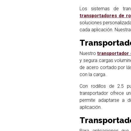
Los sistemas de trans
transportadores de rod
soluciones personalizad
cada aplicación. Nuestra 
Transportado
Nuestro
transportador 
y segura cargas volumin
de acero cortado por lás
con la carga.
Con rodillos de 2.5 
transportador ofrece 
permite adaptarse a di
aplicación.
Transportado
Para aplicaciones que 