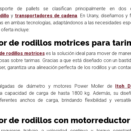
porte de pallets se clasifican principalmente en dos c
illo
y
transportadores de cadena
. En Urany, diseñamos y 
as en ambas tecnologías, adaptándonos a las necesidades esp
oferta incluye:
r de rodillos motrices para tari
de rodillos motrices
es la solución ideal para mover de maner
osas sobre tarimas. Gracias a que está diseñado con un basti
er, garantiza una alineación perfecta de los rodillos y un cont
pulgadas de diámetro y motores Power Moller de
Itoh D
una capacidad de carga de hasta 1800 kg. Además, su dise
ferentes anchos de carga, brindando flexibilidad y versatil
r de rodillos con motorreductor
requieren trabajo a velocidad continua y torque constant