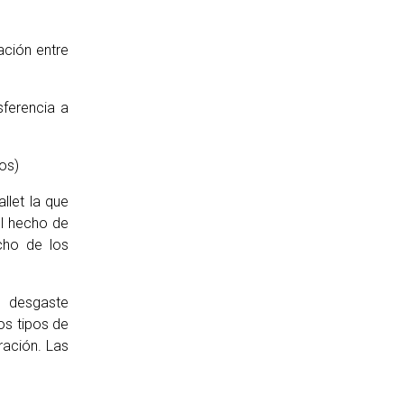
ación entre
sferencia a
os)
llet la que
el hecho de
ncho de los
, desgaste
os tipos de
ración. Las