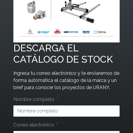
DESCARGA EL
CATÁLOGO DE STOCK
Ingresa tu correo electrónico y te enviaremos de
forma automática el catálogo de la marca y un
brief para conocer los proyectos de URANY.
Leave
Nombre completo
this
field
blank
Correo electrónico